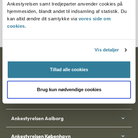
Ankestyrelsen samt tredjeparter anvender cookies på
Journalnummer
hjemmesiden, blandt andet til indsamling af statistik. Du
kan altid ændre dit samtykke via
vores side om
3500480-08
cookies
.
Vis detaljer
Ankestyrelsen
Tillad alle cookies
Postadresse:
Nytorv 7, 2. sal
Brug kun nødvendige cookies
9000 Aalborg
Ankestyrelsen Aalborg
Ankestyrelsen København