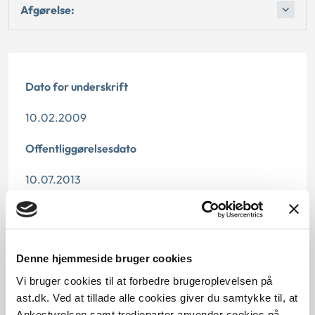
Afgørelse:
Dato for underskrift
10.02.2009
Offentliggørelsesdato
10.07.2013
Denne principafgørelse er kasseret den 19. juni 2019,
da der er kommet nye regler på området.
Paragraf
Denne hjemmeside bruger cookies
Vi bruger cookies til at forbedre brugeroplevelsen på
§ 2 § 6 § 1 § 113 § 8 § 42
ast.dk. Ved at tillade alle cookies giver du samtykke til, at
Ankestyrelsen samt tredjeparter anvender cookies på