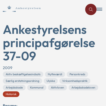
Ankestyrelsens
principafgørelse
37-09
2009
Aktiv beskæftigelsesindsats
Nytteværdi
Personkreds
Særlig erstatningsordning
Ulykke
Virksomhedspraktik
Arbejdsskade
Kommunal
Aktivloven
Arbejdsskadeloven
Historisk
Resume: