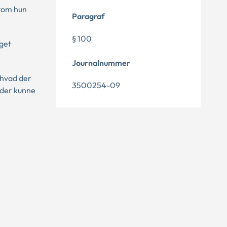
lvom hun
Paragraf
§ 100
get
Journalnummer
 hvad der
3500254-09
 der kunne