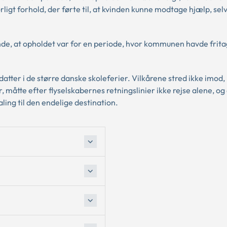
igt forhold, der førte til, at kvinden kunne modtage hjælp, se
de, at opholdet var for en periode, hvor kommunen havde frita
tter i de større danske skoleferier. Vilkårene stred ikke imod,
 måtte efter flyselskabernes retningslinier ikke rejse alene, og
ing til den endelige destination.