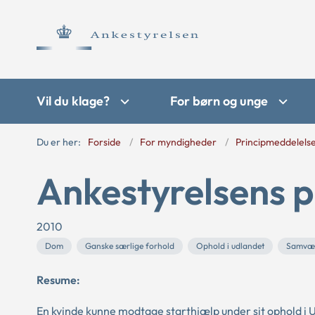
Vil du klage?
For børn og unge
Du er her:
Forside
For myndigheder
Principmeddelels
Ankestyrelsens p
2010
Dom
Ganske særlige forhold
Ophold i udlandet
Samvæ
Resume:
En kvinde kunne modtage starthjælp under sit ophold i U