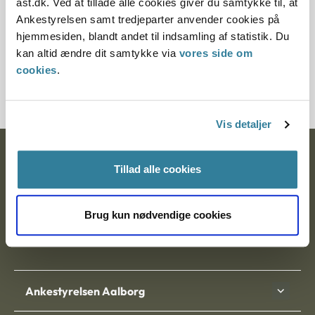
ast.dk. Ved at tillade alle cookies giver du samtykke til, at
§ 42
Ankestyrelsen samt tredjeparter anvender cookies på
hjemmesiden, blandt andet til indsamling af statistik. Du
Journalnummer
kan altid ændre dit samtykke via
vores side om
cookies
.
3500074-09
Vis detaljer
Ankestyrelsen
Tillad alle cookies
Postadresse:
Brug kun nødvendige cookies
Nytorv 7, 2. sal
9000 Aalborg
Ankestyrelsen Aalborg