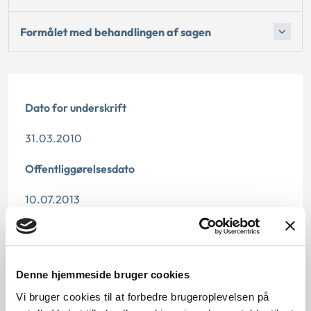
Formålet med behandlingen af sagen
Dato for underskrift
31.03.2010
Offentliggørelsesdato
10.07.2013
Denne principafgørelse er kasseret den 29. marts
2019, da den er erstattet af principafgørelse nr. 69-
16.
Denne hjemmeside bruger cookies
Paragraf
Vi bruger cookies til at forbedre brugeroplevelsen på