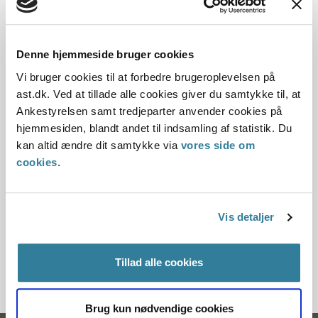
Dato for underskrift
Denne hjemmeside bruger cookies
31.05.2010
Vi bruger cookies til at forbedre brugeroplevelsen på
ast.dk. Ved at tillade alle cookies giver du samtykke til, at
Offentliggørelsesdato
Ankestyrelsen samt tredjeparter anvender cookies på
hjemmesiden, blandt andet til indsamling af statistik. Du
10.07.2013
kan altid ændre dit samtykke via
vores side om
cookies
.
Paragraf
§ 2§ 24§ 68§ 24f§ 22§ 31§ 19
Vis detaljer
Journalnummer
7200143-10
Tillad alle cookies
Brug kun nødvendige cookies