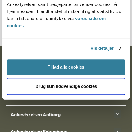
Ankestyrelsen samt tredjeparter anvender cookies på
hjemmesiden, blandt andet til indsamling af statistik. Du
Journalnummer
kan altid ændre dit samtykke via
vores side om
1210041-10
cookies
.
Vis detaljer
Ankestyrelsen
Tillad alle cookies
Postadresse:
Nytorv 7, 2. sal
Brug kun nødvendige cookies
9000 Aalborg
Ankestyrelsen Aalborg
Ankestyrelsen København