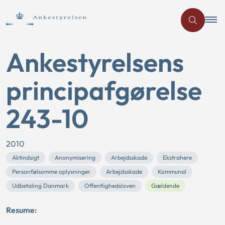
Ankestyrelsens
principafgørelse
243-10
2010
Aktindsigt
Anonymisering
Arbejdsskade
Ekstrahere
Personfølsomme oplysninger
Arbejdsskade
Kommunal
Udbetaling Danmark
Offentlighedsloven
Gældende
Resume: