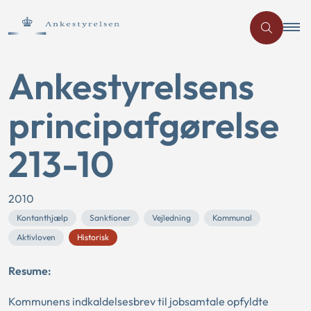
Ankestyrelsens
principafgørelse
213-10
2010
Kontanthjælp
Sanktioner
Vejledning
Kommunal
Aktivloven
Historisk
Resume:
Kommunens indkaldelsesbrev til jobsamtale opfyldte