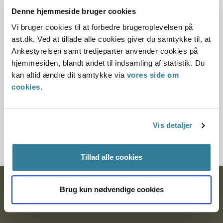
Denne hjemmeside bruger cookies
Offentliggørelsesdato
Vi bruger cookies til at forbedre brugeroplevelsen på
ast.dk. Ved at tillade alle cookies giver du samtykke til, at
11.07.2013
Ankestyrelsen samt tredjeparter anvender cookies på
Paragraf
hjemmesiden, blandt andet til indsamling af statistik. Du
kan altid ændre dit samtykke via
vores side om
§ 37 § 35
cookies
.
Journalnummer
Vis detaljer
2100275-10
Tillad alle cookies
Ankestyrelsen
Brug kun nødvendige cookies
Postadresse: