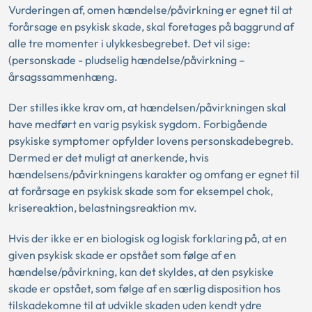
Vurderingen af, omen hændelse/påvirkning er egnet til at
forårsage en psykisk skade, skal foretages på baggrund af
alle tre momenter i ulykkesbegrebet. Det vil sige:
(personskade - pludselig hændelse/påvirkning –
årsagssammenhæng.
Der stilles ikke krav om, at hændelsen/påvirkningen skal
have medført en varig psykisk sygdom. Forbigående
psykiske symptomer opfylder lovens personskadebegreb.
Dermed er det muligt at anerkende, hvis
hændelsens/påvirkningens karakter og omfang er egnet til
at forårsage en psykisk skade som for eksempel chok,
krisereaktion, belastningsreaktion mv.
Hvis der ikke er en biologisk og logisk forklaring på, at en
given psykisk skade er opstået som følge af en
hændelse/påvirkning, kan det skyldes, at den psykiske
skade er opstået, som følge af en særlig disposition hos
tilskadekomne til at udvikle skaden uden kendt ydre