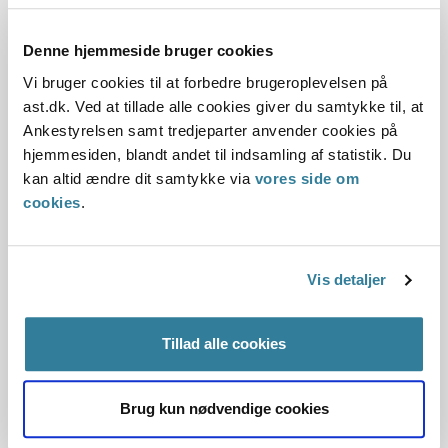
pædagogmedhjælper fik en psykisk reaktion efter en
konflikt med en stærkt udadreagerende dreng fra 4. klasse.
Denne hjemmeside bruger cookies
Vi bruger cookies til at forbedre brugeroplevelsen på
ast.dk. Ved at tillade alle cookies giver du samtykke til, at
Love:
Ankestyrelsen samt tredjeparter anvender cookies på
hjemmesiden, blandt andet til indsamling af statistik. Du
Afgørelse:
kan altid ændre dit samtykke via
vores side om
cookies
.
Begrundelsen for afgørelsen
Vis detaljer
Bemærkninger til klagen
Oplysningerne i sagen
Tillad alle cookies
Brug kun nødvendige cookies