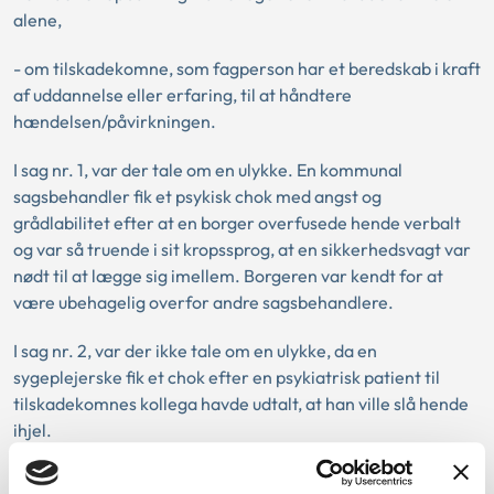
alene,
- om tilskadekomne, som fagperson har et beredskab i kraft
af uddannelse eller erfaring, til at håndtere
hændelsen/påvirkningen.
I sag nr. 1, var der tale om en ulykke. En kommunal
sagsbehandler fik et psykisk chok med angst og
grådlabilitet efter at en borger overfusede hende verbalt
og var så truende i sit kropssprog, at en sikkerhedsvagt var
nødt til at lægge sig imellem. Borgeren var kendt for at
være ubehagelig overfor andre sagsbehandlere.
I sag nr. 2, var der ikke tale om en ulykke, da en
sygeplejerske fik et chok efter en psykiatrisk patient til
tilskadekomnes kollega havde udtalt, at han ville slå hende
ihjel.
I sag nr. 3, var der ikke tale om en ulykke da en