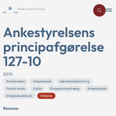
Ankestyrelsens
principafgørelse
127-10
2010
Anerkendelse
Arbejdsskade
Hændelse/påvirkning
Psykisk skade
Ulykke
Årsagssammenhæng
Arbejdsskade
Arbejdsskadeloven
Historisk
Resume: