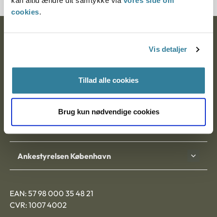
kan altid ændre dit samtykke via
vores side om
cookies
.
Ankestyrelsen
Vis detaljer
Postadresse:
Nytorv 7, 2. sal
Tillad alle cookies
9000 Aalborg
Brug kun nødvendige cookies
Ankestyrelsen Aalborg
Ankestyrelsen København
EAN: 57 98 000 35 48 21
CVR: 1007 4002