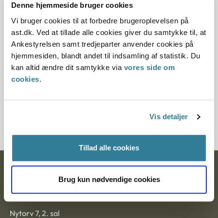
Denne hjemmeside bruger cookies
Offentliggørelsesdato
Vi bruger cookies til at forbedre brugeroplevelsen på
10.07.2013
ast.dk. Ved at tillade alle cookies giver du samtykke til, at
Ankestyrelsen samt tredjeparter anvender cookies på
Paragraf
hjemmesiden, blandt andet til indsamling af statistik. Du
kan altid ændre dit samtykke via
vores side om
§ 24 § 5 § 11 § 12 § 6
cookies
.
Journalnummer
3700027-09
Vis detaljer
Tillad alle cookies
Ankestyrelsen
Brug kun nødvendige cookies
Postadresse:
Nytorv 7, 2. sal