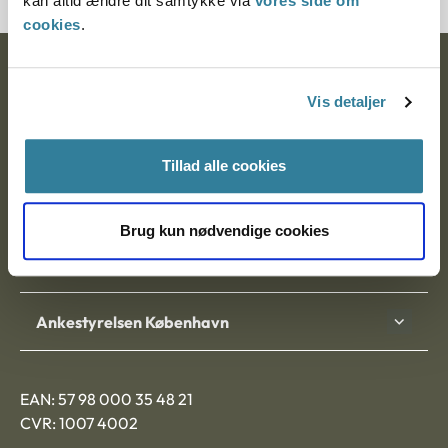
kan altid ændre dit samtykke via
vores side om
cookies
.
Ankestyrelsen
Vis detaljer
Postadresse:
Nytorv 7, 2. sal
Tillad alle cookies
9000 Aalborg
Brug kun nødvendige cookies
Ankestyrelsen Aalborg
Ankestyrelsen København
EAN: 57 98 000 35 48 21
CVR: 1007 4002