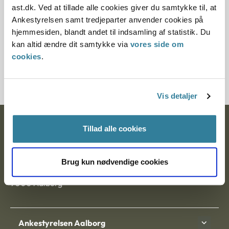
ast.dk. Ved at tillade alle cookies giver du samtykke til, at
Ankestyrelsen samt tredjeparter anvender cookies på
§ 7
hjemmesiden, blandt andet til indsamling af statistik. Du
kan altid ændre dit samtykke via
vores side om
Journalnummer
cookies
.
7200134-09
Vis detaljer
Ankestyrelsen
Tillad alle cookies
Postadresse:
Brug kun nødvendige cookies
Nytorv 7, 2. sal
9000 Aalborg
Ankestyrelsen Aalborg