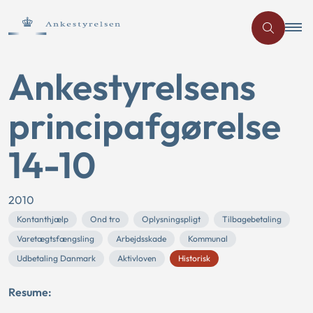
Ankestyrelsens
principafgørelse
14-10
2010
Kontanthjælp
Ond tro
Oplysningspligt
Tilbagebetaling
Varetægtsfængsling
Arbejdsskade
Kommunal
Udbetaling Danmark
Aktivloven
Historisk
Resume: