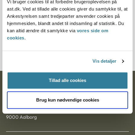
Vi bruger cookies til at forbedre brugeroplevelsen på
Paragraf
ast.dk. Ved at tillade alle cookies giver du samtykke til, at
Ankestyrelsen samt tredjeparter anvender cookies på
§ 100
hjemmesiden, blandt andet til indsamling af statistik. Du
kan altid ændre dit samtykke via
vores side om
Journalnummer
cookies
.
3500254-09
Vis detaljer
Tillad alle cookies
Ankestyrelsen
Postadresse:
Brug kun nødvendige cookies
Nytorv 7, 2. sal
9000 Aalborg