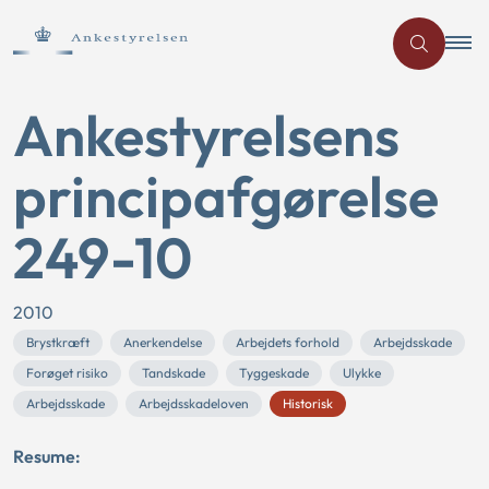
Ankestyrelsens
principafgørelse
249-10
2010
Brystkræft
Anerkendelse
Arbejdets forhold
Arbejdsskade
Forøget risiko
Tandskade
Tyggeskade
Ulykke
Arbejdsskade
Arbejdsskadeloven
Historisk
Resume: