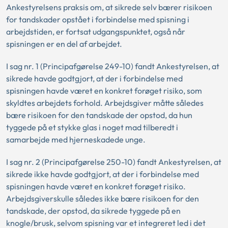
Ankestyrelsens praksis om, at sikrede selv bærer risikoen
for tandskader opstået i forbindelse med spisning i
arbejdstiden, er fortsat udgangspunktet, også når
spisningen er en del af arbejdet.
I sag nr. 1 (Principafgørelse 249-10) fandt Ankestyrelsen, at
sikrede havde godtgjort, at der i forbindelse med
spisningen havde været en konkret forøget risiko, som
skyldtes arbejdets forhold. Arbejdsgiver måtte således
bære risikoen for den tandskade der opstod, da hun
tyggede på et stykke glas i noget mad tilberedt i
samarbejde med hjerneskadede unge.
I sag nr. 2 (Principafgørelse 250-10) fandt Ankestyrelsen, at
sikrede ikke havde godtgjort, at der i forbindelse med
spisningen havde været en konkret forøget risiko.
Arbejdsgiverskulle således ikke bære risikoen for den
tandskade, der opstod, da sikrede tyggede på en
knogle/brusk, selvom spisning var et integreret led i det