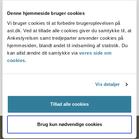
30.11.2010
Denne hjemmeside bruger cookies
Offentliggørelsesdato
Vi bruger cookies til at forbedre brugeroplevelsen på
ast.dk. Ved at tillade alle cookies giver du samtykke til, at
10.07.2013
Ankestyrelsen samt tredjeparter anvender cookies på
hjemmesiden, blandt andet til indsamling af statistik. Du
Paragraf
kan altid ændre dit samtykke via
vores side om
cookies
.
§ 5 § 6
Journalnummer
Vis detaljer
1211153-09
Tillad alle cookies
Brug kun nødvendige cookies
Ankestyrelsen