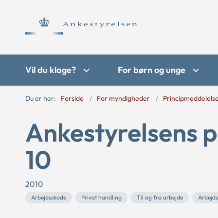
Vil du klage?
For børn og unge
Du er her:
Forside
For myndigheder
Principmeddelels
Ankestyrelsens p
10
2010
Arbejdsskade
Privat handling
Til og fra arbejde
Arbejd