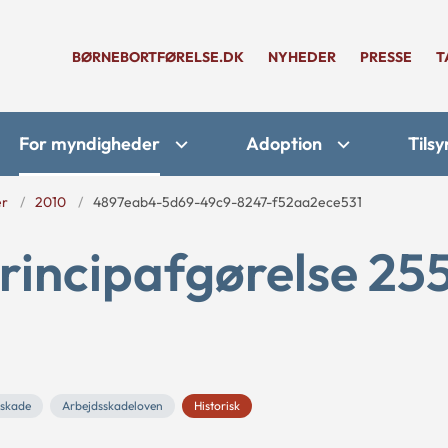
BØRNEBORTFØRELSE.DK
NYHEDER
PRESSE
T
For myndigheder
Adoption
Tilsy
er
2010
4897eab4-5d69-49c9-8247-f52aa2ece531
rincipafgørelse 25
sskade
Arbejdsskadeloven
Historisk