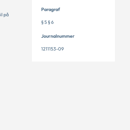
Paragraf
il på
§ 5 § 6
Journalnummer
1211153-09