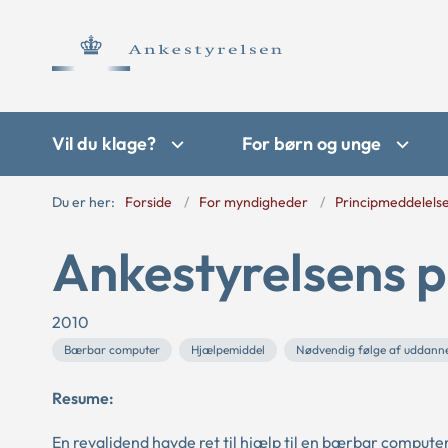
Vil du klage?
For børn og unge
Du er her:
Forside
For myndigheder
Principmeddelels
Ankestyrelsens p
2010
Bærbar computer
Hjælpemiddel
Nødvendig følge af uddann
Resume:
En revalidend havde ret til hjælp til en bærbar compute