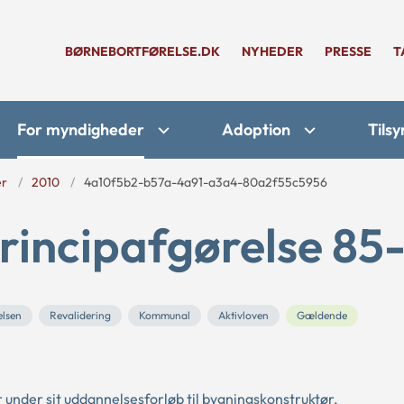
BØRNEBORTFØRELSE.DK
NYHEDER
PRESSE
T
For myndigheder
Adoption
Tilsy
er
2010
4a10f5b2-b57a-4a91-a3a4-80a2f55c5956
rincipafgørelse 85
elsen
Revalidering
Kommunal
Aktivloven
Gældende
r under sit uddannelsesforløb til bygningskonstruktør.