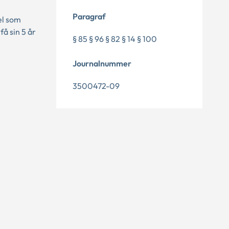
Paragraf
el som
å sin 5 år
§ 85 § 96 § 82 § 14 § 100
Journalnummer
3500472-09