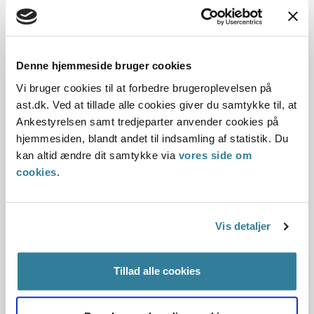
Dato for underskrift
Denne hjemmeside bruger cookies
Vi bruger cookies til at forbedre brugeroplevelsen på
31.03.2010
ast.dk. Ved at tillade alle cookies giver du samtykke til, at
Ankestyrelsen samt tredjeparter anvender cookies på
Offentliggørelsesdato
hjemmesiden, blandt andet til indsamling af statistik. Du
kan altid ændre dit samtykke via
vores side om
10.07.2013
cookies
.
Paragraf
§ 85 § 96 § 82 § 14 § 100
Vis detaljer
Journalnummer
Tillad alle cookies
3500472-09