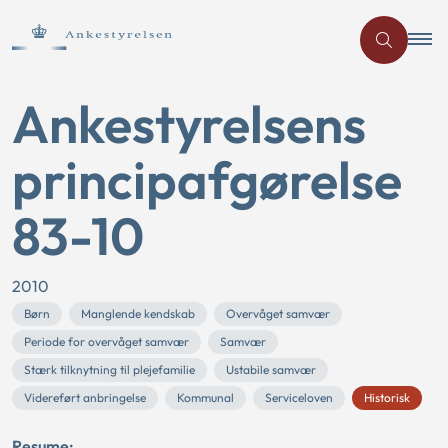
Ankestyrelsens
principafgørelse
83-10
2010
Børn
Manglende kendskab
Overvåget samvær
Periode for overvåget samvær
Samvær
Stærk tilknytning til plejefamilie
Ustabile samvær
Videreført anbringelse
Kommunal
Serviceloven
Historisk
Resume: