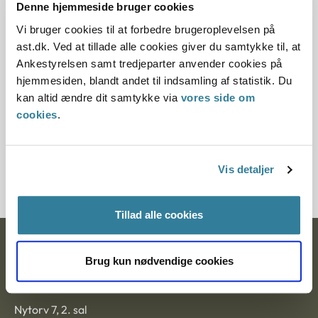
Offentliggørelsesdato
Denne hjemmeside bruger cookies
Vi bruger cookies til at forbedre brugeroplevelsen på
10.07.2013
ast.dk. Ved at tillade alle cookies giver du samtykke til, at
Ankestyrelsen samt tredjeparter anvender cookies på
Paragraf
hjemmesiden, blandt andet til indsamling af statistik. Du
kan altid ændre dit samtykke via
vores side om
§ 100
cookies
.
Journalnummer
3500254-09
Vis detaljer
Tillad alle cookies
Ankestyrelsen
Brug kun nødvendige cookies
Postadresse:
Nytorv 7, 2. sal