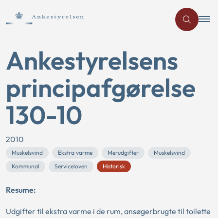
Ankestyrelsens
principafgørelse
130-10
2010
Muskelsvind
Ekstra varme
Merudgifter
Muskelsvind
Kommunal
Serviceloven
Historisk
Resume:
Udgifter til ekstra varme i de rum, ansøgerbrugte til toilette