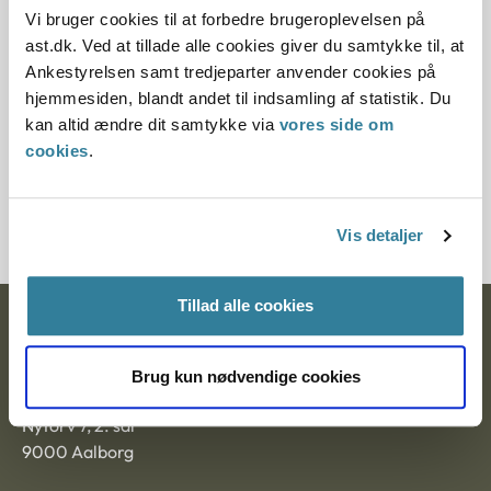
10.07.2013
Vi bruger cookies til at forbedre brugeroplevelsen på
ast.dk. Ved at tillade alle cookies giver du samtykke til, at
Paragraf
Ankestyrelsen samt tredjeparter anvender cookies på
hjemmesiden, blandt andet til indsamling af statistik. Du
§ 41
kan altid ændre dit samtykke via
vores side om
cookies
.
Journalnummer
3500243-09
Vis detaljer
Tillad alle cookies
Ankestyrelsen
Postadresse:
Brug kun nødvendige cookies
Nytorv 7, 2. sal
9000 Aalborg