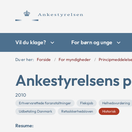
Vil du klage?
For børn og unge
Du er her:
Forside
For myndigheder
Principmeddelels
Ankestyrelsens p
2010
Erhvervsrettede foranstaltninger
Fleksjob
Helhedsvurdering
Udbetaling Danmark
Retssikkerhedsloven
Historisk
Resume: