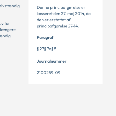
selvstændig
Denne principafgørelse er
kasseret den 27. maj 2014, da
den er erstattet af
ov for
principafgørelse 27-14.
e længere
tændig
Paragraf
§ 27§ 7a§ 5
Journalnummer
2100259-09