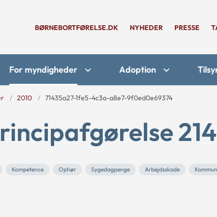
BØRNEBORTFØRELSE.DK
NYHEDER
PRESSE
T
For myndigheder
Adoption
Tilsy
er
2010
71435a27-1fe5-4c3a-a8e7-9f0ed0e69374
rincipafgørelse 21
Kompetence
Ophør
Sygedagpenge
Arbejdsskade
Kommun