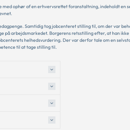
e med ophør af en erhvervsrettet foranstaltning, indeholdt en 
ævnet.
dagpenge. Samtidig tog jobcenteret stilling til, om der var beh
ge på arbejdsmarkedet. Borgerens retsstilling efter, at han ikk
obcenterets helhedsvurdering. Der var derfor tale om en selvs
ce til at tage stilling til.