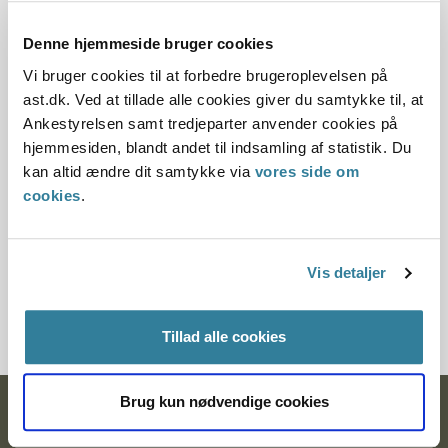
31.03.2010
Denne hjemmeside bruger cookies
Offentliggørelsesdato
Vi bruger cookies til at forbedre brugeroplevelsen på
ast.dk. Ved at tillade alle cookies giver du samtykke til, at
10.07.2013
Ankestyrelsen samt tredjeparter anvender cookies på
hjemmesiden, blandt andet til indsamling af statistik. Du
Paragraf
kan altid ændre dit samtykke via
vores side om
cookies
.
§ 116§ 108
Journalnummer
Vis detaljer
3500255-09
Tillad alle cookies
Brug kun nødvendige cookies
Ankestyrelsen