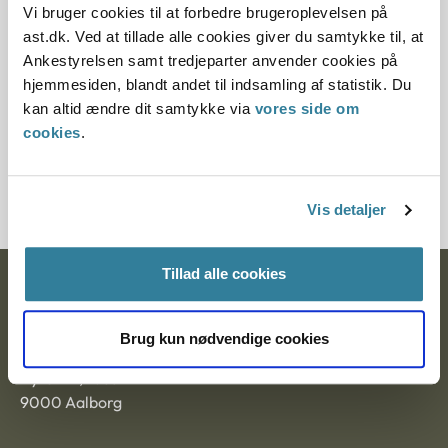
Vi bruger cookies til at forbedre brugeroplevelsen på
ast.dk. Ved at tillade alle cookies giver du samtykke til, at
Paragraf
Ankestyrelsen samt tredjeparter anvender cookies på
§ 17
hjemmesiden, blandt andet til indsamling af statistik. Du
kan altid ændre dit samtykke via
vores side om
Journalnummer
cookies
.
6200058-09
Vis detaljer
Tillad alle cookies
Ankestyrelsen
Postadresse:
Brug kun nødvendige cookies
Nytorv 7, 2. sal
9000 Aalborg