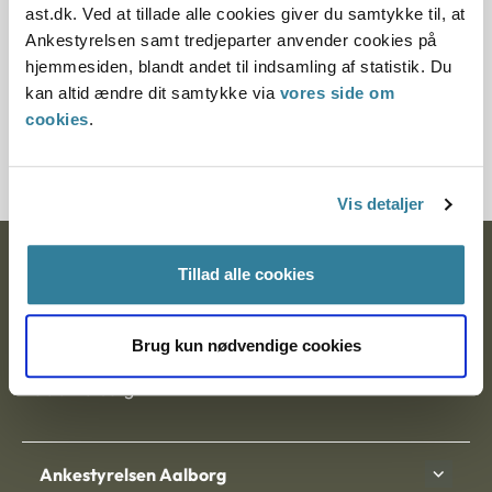
ast.dk. Ved at tillade alle cookies giver du samtykke til, at
§ 7 § 276 § 18 § 10 § 15 § 9
Ankestyrelsen samt tredjeparter anvender cookies på
hjemmesiden, blandt andet til indsamling af statistik. Du
Journalnummer
kan altid ændre dit samtykke via
vores side om
cookies
.
8000021-09
Vis detaljer
Ankestyrelsen
Tillad alle cookies
Postadresse:
Brug kun nødvendige cookies
Nytorv 7, 2. sal
9000 Aalborg
Ankestyrelsen Aalborg