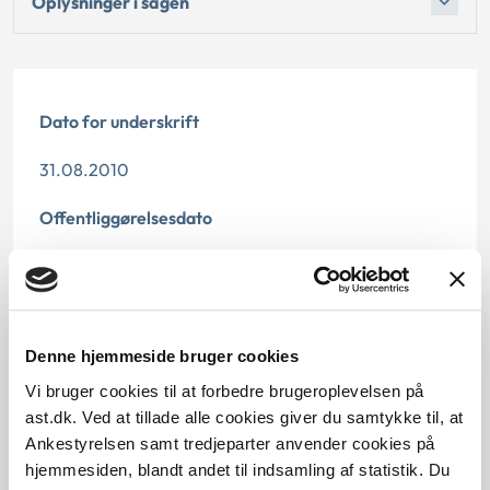
Oplysninger i sagen
Dato for underskrift
31.08.2010
Offentliggørelsesdato
10.07.2013
Paragraf
Denne hjemmeside bruger cookies
§ 88 § 15 § 108
Vi bruger cookies til at forbedre brugeroplevelsen på
Journalnummer
ast.dk. Ved at tillade alle cookies giver du samtykke til, at
Ankestyrelsen samt tredjeparter anvender cookies på
3500573-09
hjemmesiden, blandt andet til indsamling af statistik. Du