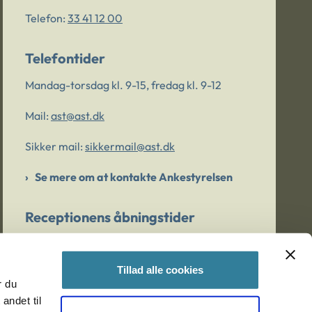
Telefon:
33 41 12 00
Telefontider
Mandag-torsdag kl. 9-15, fredag kl. 9-12
Mail:
ast@ast.dk
Sikker mail:
sikkermail@ast.dk
Se mere om at kontakte Ankestyrelsen
Receptionens åbningstider
Mandag-torsdag kl. 9-15, fredag kl. 9-13
Tillad alle cookies
r du
Er du bekymret for et barn/en ung?
andet til