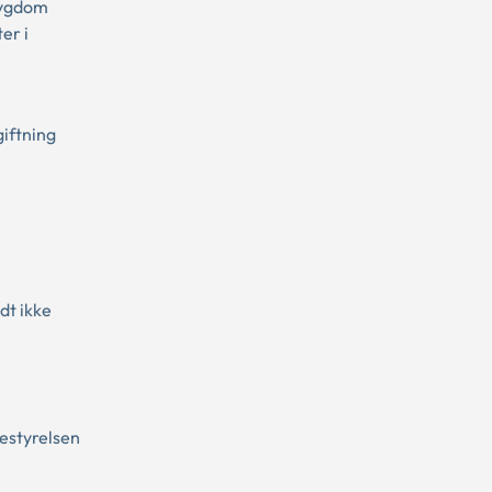
sygdom
er i
giftning
.
dt ikke
estyrelsen