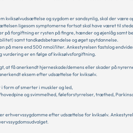
m kviksølvudsættelse og sygdom er sandsynlig, skal der være o
ættelsen ligesom symptomerne fortsat skal have været til stede
er på forgiftning er rysten på fingre, hænder og øjenlåg samt
tabilitet) samt tandkødsbetændelse og øget spytdannelse.
inen på mere end 500 nmol/liter. Ankestyrelsen fastslog endvider
vurdering er en følge af kviksølvsforgiftning.
t, at få anerkendt hjerneskade/demens eller skader på nyrern
å anerkendt eksem efter udsættelse for kviksølv.
form af smerter i muskler og led,
vedpine og svimmelhed, føleforstyrrelser, træthed, Parkins
er erhvervssygdomme efter udsættelse for kviksølv. Ankestyre
rhvervssygdomsudvalget.