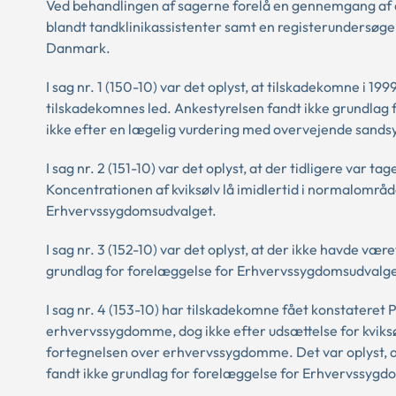
Ved behandlingen af sagerne forelå en gennemgang af d
blandt tandklinikassistenter samt en registerundersøgel
Danmark.
I sag nr. 1 (150-10) var det oplyst, at tilskadekomne i 19
tilskadekomnes led. Ankestyrelsen fandt ikke grundlag 
ikke efter en lægelig vurdering med overvejende sands
I sag nr. 2 (151-10) var det oplyst, at der tidligere var
Koncentrationen af kviksølv lå imidlertid i normalområd
Erhvervssygdomsudvalget.
I sag nr. 3 (152-10) var det oplyst, at der ikke havde v
grundlag for forelæggelse for Erhvervssygdomsudvalge
I sag nr. 4 (153-10) har tilskadekomne fået konstateret
erhvervssygdomme, dog ikke efter udsættelse for kviksøl
fortegnelsen over erhvervssygdomme. Det var oplyst, a
fandt ikke grundlag for forelæggelse for Erhvervssygdom