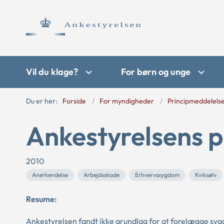
Vil du klage?
For børn og unge
Du er her:
Forside
For myndigheder
Principmeddelels
Ankestyrelsens p
2010
Anerkendelse
Arbejdsskade
Erhvervssygdom
Kviksølv
Resume:
Ankestyrelsen fandt ikke grundlag for at forelægge sygd