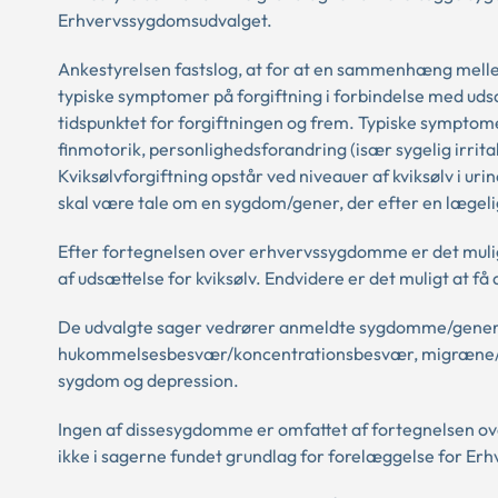
Erhvervssygdomsudvalget.
Ankestyrelsen fastslog, at for at en sammenhæng melle
typiske symptomer på forgiftning i forbindelse med uds
tidspunktet for forgiftningen og frem. Typiske symptom
finmotorik, personlighedsforandring (især sygelig irri
Kviksølvforgiftning opstår ved niveauer af kviksølv i ur
skal være tale om en sygdom/gener, der efter en lægelig 
Efter fortegnelsen over erhvervssygdomme er det mulig
af udsættelse for kviksølv. Endvidere er det muligt at f
De udvalgte sager vedrører anmeldte sygdomme/gener i 
hukommelsesbesvær/koncentrationsbesvær, migræne/ho
sygdom og depression.
Ingen af dissesygdomme er omfattet af fortegnelsen ov
ikke i sagerne fundet grundlag for forelæggelse for E