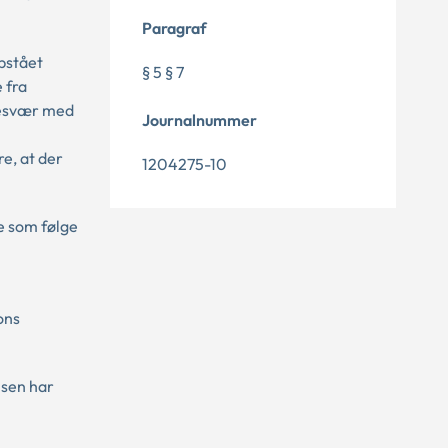
Paragraf
pstået
§ 5 § 7
 fra
 besvær med
Journalnummer
e, at der
1204275-10
e som følge
ons
lsen har