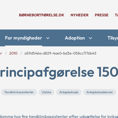
BØRNEBORTFØRELSE.DK
NYHEDER
PRESSE
T
For myndigheder
Adoption
Tilsy
er
2010
a59d546a-d829-4ae0-bd3e-058cc1176b43
rincipafgørelse 15
Tandklinikassistenter
Ulykke
Arbejdsskade
Arbejdsskadeloven
omme hos fire tandklinikassistenter efter udsættelse for kviksø