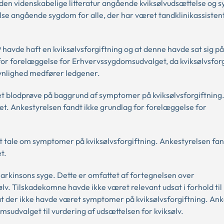
en videnskabelige litteratur angående kviksølvudsættelse og 
se angående sygdom for alle, der har været tandklinikassistent
99 havde haft en kviksølvsforgiftning og at denne havde sat sig på
for forelæggelse for Erhvervssygdomsudvalget, da kviksølvsfor
ynlighed medfører ledgener.
 taget blodprøve på baggrund af symptomer på kviksølvsforgiftning
et. Ankestyrelsen fandt ikke grundlag for forelæggelse for
æret tale om symptomer på kviksølvsforgiftning. Ankestyrelsen fan
t.
 Parkinsons syge. Dette er omfattet af fortegnelsen over
v. Tilskadekomne havde ikke været relevant udsat i forhold til
t der ikke havde været symptomer på kviksølvsforgiftning. Ank
sudvalget til vurdering af udsættelsen for kviksølv.