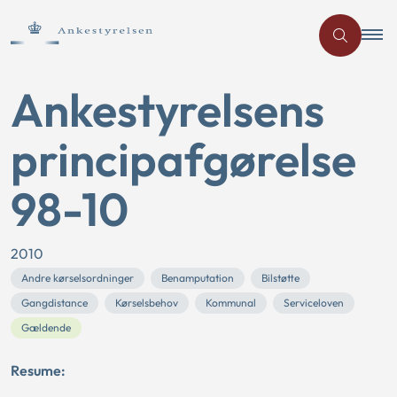
Ankestyrelsens
principafgørelse
98-10
2010
Andre kørselsordninger
Benamputation
Bilstøtte
Gangdistance
Kørselsbehov
Kommunal
Serviceloven
Gældende
Resume: