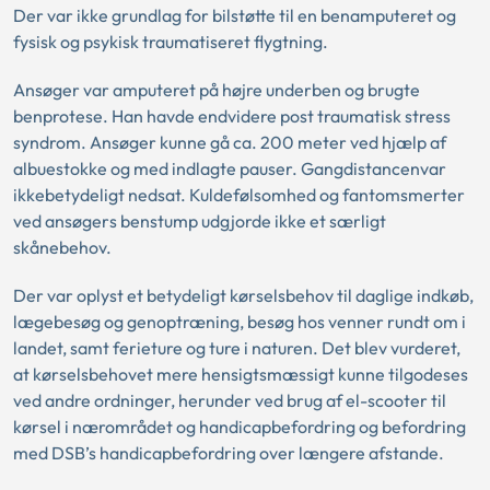
Der var ikke grundlag for bilstøtte til en benamputeret og
fysisk og psykisk traumatiseret flygtning.
Ansøger var amputeret på højre underben og brugte
benprotese. Han havde endvidere post traumatisk stress
syndrom. Ansøger kunne gå ca. 200 meter ved hjælp af
albuestokke og med indlagte pauser. Gangdistancenvar
ikkebetydeligt nedsat. Kuldefølsomhed og fantomsmerter
ved ansøgers benstump udgjorde ikke et særligt
skånebehov.
Der var oplyst et betydeligt kørselsbehov til daglige indkøb,
lægebesøg og genoptræning, besøg hos venner rundt om i
landet, samt ferieture og ture i naturen. Det blev vurderet,
at kørselsbehovet mere hensigtsmæssigt kunne tilgodeses
ved andre ordninger, herunder ved brug af el-scooter til
kørsel i nærområdet og handicapbefordring og befordring
med DSB’s handicapbefordring over længere afstande.