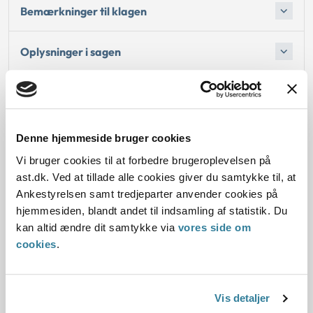
Bemærkninger til klagen
Oplysninger i sagen
Sagsfremstilling
Formålet med behandlingen af sagen
Denne hjemmeside bruger cookies
Vi bruger cookies til at forbedre brugeroplevelsen på
ast.dk. Ved at tillade alle cookies giver du samtykke til, at
Ankestyrelsen samt tredjeparter anvender cookies på
Dato for underskrift
hjemmesiden, blandt andet til indsamling af statistik. Du
kan altid ændre dit samtykke via
vores side om
30.04.2010
cookies
.
Offentliggørelsesdato
Vis detaljer
10.07.2013