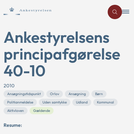
Ankestyrelsens
principafgørelse
40-10
2010
Ansøgningstidspunkt
Orlov
Ansøgning
Børn
Politianmeldelse
Uden samtykke
Udland
Kommunal
Aktivloven
Gældende
Resume: