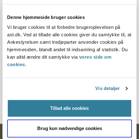
Dato for underskrift
Denne hjemmeside bruger cookies
31.03.2010
Vi bruger cookies til at forbedre brugeroplevelsen på
Offentliggørelsesdato
ast.dk. Ved at tillade alle cookies giver du samtykke til, at
Ankestyrelsen samt tredjeparter anvender cookies på
10.07.2013
hjemmesiden, blandt andet til indsamling af statistik. Du
kan altid ændre dit samtykke via
vores side om
Paragraf
cookies
.
§ 88 § 83 § 81 § 215 § 83
Journalnummer
Vis detaljer
2100054-10
Tillad alle cookies
Brug kun nødvendige cookies
Ankestyrelsen