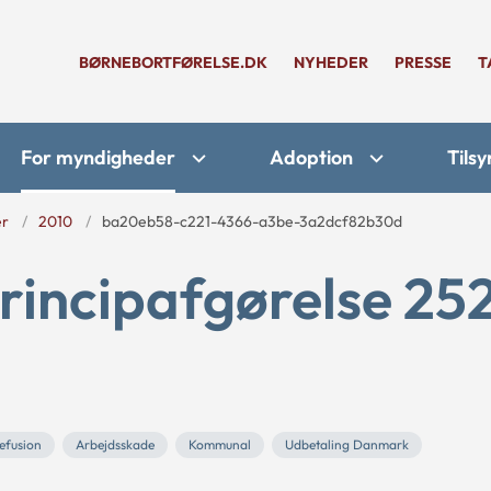
BØRNEBORTFØRELSE.DK
NYHEDER
PRESSE
T
For myndigheder
Adoption
Tilsy
er
2010
ba20eb58-c221-4366-a3be-3a2dcf82b30d
rincipafgørelse 25
efusion
Arbejdsskade
Kommunal
Udbetaling Danmark