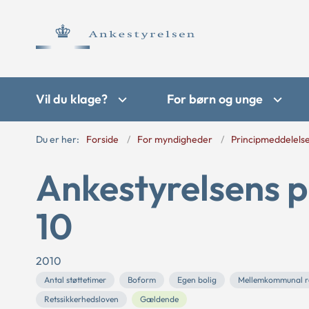
Vil du klage?
For børn og unge
Du er her:
Forside
For myndigheder
Principmeddelels
Ankestyrelsens p
10
2010
Antal støttetimer
Boform
Egen bolig
Mellemkommunal r
Retssikkerhedsloven
Gældende