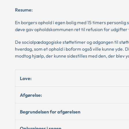
Resume:
En borgers ophold i egen bolig med 15 timers personlig stø
døve gav opholdskommunen ret til refusion for udgifte
De socialpædagogiske støttetimer og adgangen til støtte
hverdag, som et ophold i boform også ville kunne yde. Di
modtog hjælp, der kunne sidestilles med den, der blev yde
Love:
Afgørelse:
Begrundelsen for afgørelsen
Oplysninger i sagen