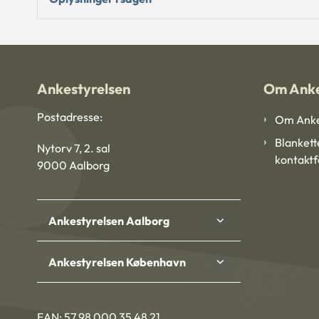
Ankestyrelsen
Om Anke
Postadresse:
Om Anke
Blankett
Nytorv 7, 2. sal
kontakt
9000 Aalborg
Ankestyrelsen Aalborg
Ankestyrelsen København
EAN: 57 98 000 35 48 21