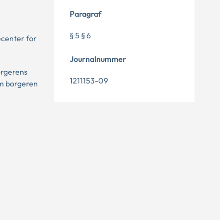
Paragraf
§ 5 § 6
tecenter for
Journalnummer
orgerens
1211153-09
om borgeren