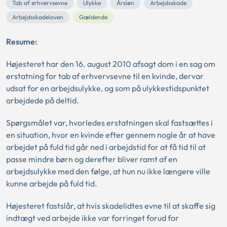
Tab af erhvervsevne
Ulykke
Årsløn
Arbejdsskade
Arbejdsskadeloven
Gældende
Resume:
Højesteret har den 16. august 2010 afsagt dom i en sag om
erstatning for tab af erhvervsevne til en kvinde, dervar
udsat for en arbejdsulykke, og som på ulykkestidspunktet
arbejdede på deltid.
Spørgsmålet var, hvorledes erstatningen skal fastsættes i
en situation, hvor en kvinde efter gennem nogle år at have
arbejdet på fuld tid går ned i arbejdstid for at få tid til at
passe mindre børn og derefter bliver ramt af en
arbejdsulykke med den følge, at hun nu ikke længere ville
kunne arbejde på fuld tid.
Højesteret fastslår, at hvis skadelidtes evne til at skaffe sig
indtægt ved arbejde ikke var forringet forud for