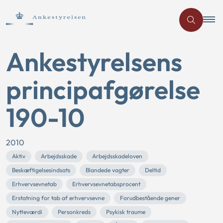
Ankestyrelsens
principafgørelse
190-10
2010
Aktiv
Arbejdsskade
Arbejdsskadeloven
Beskæftigelsesindsats
Blandede vagter
Deltid
Erhvervsevnetab
Erhvervsevnetabsprocent
Erstatning for tab af erhvervsevne
Forudbestående gener
Nytteværdi
Personkreds
Psykisk traume