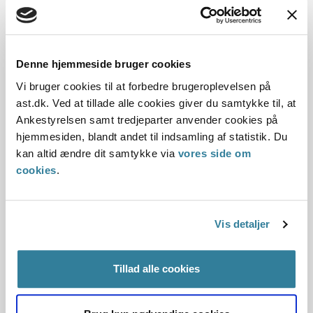
Dato for underskrift
Denne hjemmeside bruger cookies
Vi bruger cookies til at forbedre brugeroplevelsen på
31.08.2010
ast.dk. Ved at tillade alle cookies giver du samtykke til, at
Ankestyrelsen samt tredjeparter anvender cookies på
Offentliggørelsesdato
hjemmesiden, blandt andet til indsamling af statistik. Du
10.07.2013
kan altid ændre dit samtykke via
vores side om
cookies
.
Paragraf
§ 24 § 41 § 17 § 32
Vis detaljer
Journalnummer
Tillad alle cookies
1014064-06