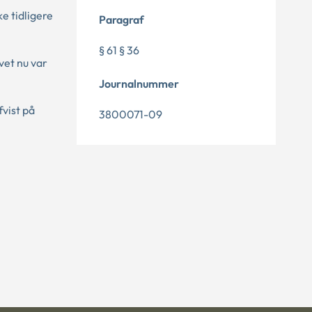
e tidligere
Paragraf
§ 61 § 36
vet nu var
Journalnummer
vist på
3800071-09