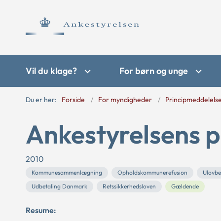
Vil du klage?
For børn og unge
Du er her:
Forside
For myndigheder
Principmeddelels
Ankestyrelsens p
2010
Kommunesammenlægning
Opholdskommunerefusion
Ulovbe
Udbetaling Danmark
Retssikkerhedsloven
Gældende
Resume: