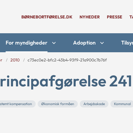
BØRNEBORTFØRELSE.DK
NYHEDER
PRESSE
T
For myndigheder
Adoption
Tilsy
er
2010
c73ec0e2-bfc2-43b4-93f9-21a900c7b76f
rincipafgørelse 241
stemt kompensation
Økonomisk formåen
Arbejdsskade
Kommunal