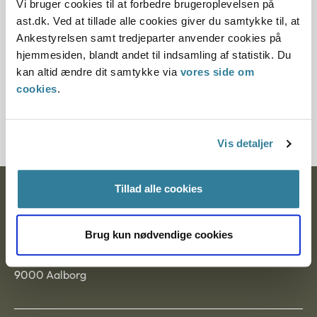
Vi bruger cookies til at forbedre brugeroplevelsen på
Paragraf
ast.dk. Ved at tillade alle cookies giver du samtykke til, at
Ankestyrelsen samt tredjeparter anvender cookies på
§ 5 § 6
hjemmesiden, blandt andet til indsamling af statistik. Du
kan altid ændre dit samtykke via
vores side om
Journalnummer
cookies
.
1211153-09
Vis detaljer
Tillad alle cookies
Ankestyrelsen
Postadresse:
Brug kun nødvendige cookies
Nytorv 7, 2. sal
9000 Aalborg