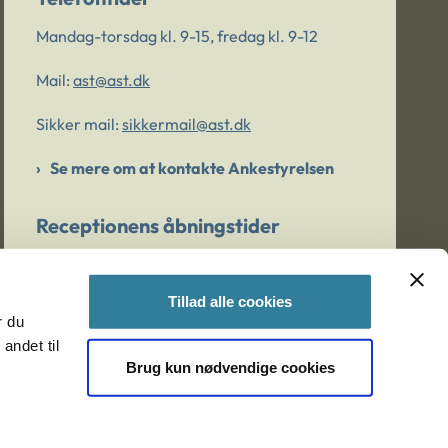
Mandag-torsdag kl. 9-15, fredag kl. 9-12
Mail:
ast@ast.dk
Sikker mail:
sikkermail@ast.dk
Se mere om at kontakte Ankestyrelsen
Receptionens åbningstider
Mandag-torsdag kl. 9-15, fredag kl. 9-13
Tillad alle cookies
r du
Er du bekymret for et barn/en ung?
andet til
Brug kun nødvendige cookies