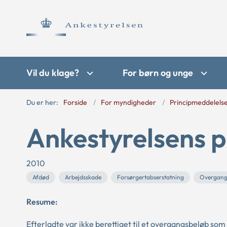
Vil du klage?
For børn og unge
Du er her:
Forside
For myndigheder
Principmeddelels
Ankestyrelsens p
2010
Afdød
Arbejdsskade
Forsørgertabserstatning
Overgang
Resume:
Efterladte var ikke berettiget til et overgangsbeløb som