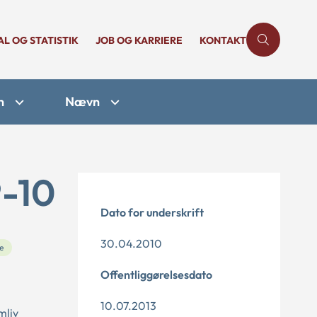
AL OG STATISTIK
JOB OG KARRIERE
KONTAKT
n
Nævn
9-10
Dato for underskrift
30.04.2010
e
Offentliggørelsesdato
10.07.2013
mliv