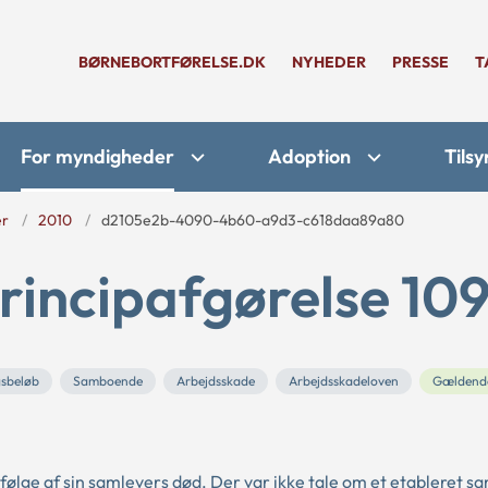
BØRNEBORTFØRELSE.DK
NYHEDER
PRESSE
T
For myndigheder
Adoption
Tilsy
er
2010
d2105e2b-4090-4b60-a9d3-c618daa89a80
rincipafgørelse 10
sbeløb
Samboende
Arbejdsskade
Arbejdsskadeloven
Gældend
 følge af sin samlevers død. Der var ikke tale om et etableret sa