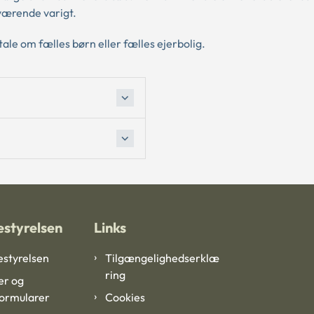
værende varigt.
ale om fælles børn eller fælles ejerbolig.
styrelsen
Links
styrelsen
Tilgængelighedserklæ
ring
er og
formularer
Cookies