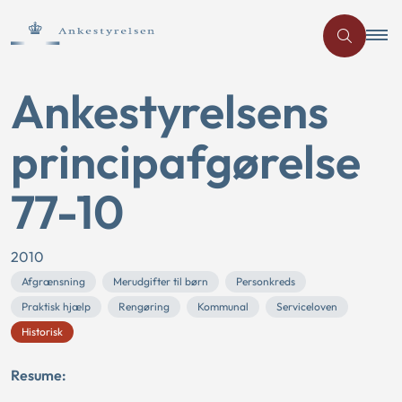
Ankestyrelsens
principafgørelse
77-10
2010
Afgrænsning
Merudgifter til børn
Personkreds
Praktisk hjælp
Rengøring
Kommunal
Serviceloven
Historisk
Resume: