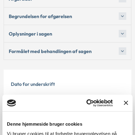
Begrundelsen for afgørelsen
Oplysninger i sagen
Formålet med behandlingen af sagen
Dato for underskrift
31.03.2010
Offentliggørelsesdato
11.07.2013
Denne hjemmeside bruger cookies
Vi bruger cookies til at forbedre brugeroplevelsen på