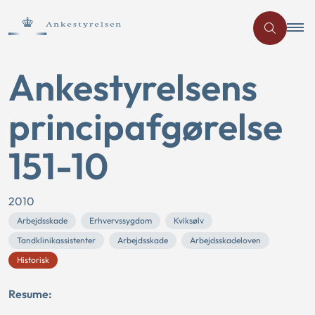
Ankestyrelsens
principafgørelse
151-10
2010
Arbejdsskade
Erhvervssygdom
Kviksølv
Tandklinikassistenter
Arbejdsskade
Arbejdsskadeloven
Historisk
Resume: