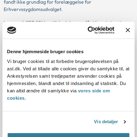
fandt ikke grundlag for forelæggelse for
Erhvervssygdomsudvalget.
I sag nr. 4 (153-10) har tilskadekomne fået konstateret
Parkinsons syge. Dette er omfattet af fortegnelsen over
erhvervssygdomme, dog ikke efter udsættelse for kviksølv.
Tilskadekomne havde ikke været relevant udsat i forhold til
fortegnelsen over erhvervssygdomme. Det var oplyst, at
Denne hjemmeside bruger cookies
der ikke havde været symptomer på kviksølvsforgiftning.
Vi bruger cookies til at forbedre brugeroplevelsen på
Ankestyrelsen fandt ikke grundlag for forelæggelse for
ast.dk. Ved at tillade alle cookies giver du samtykke til, at
Erhvervssygdomsudvalget til vurdering af udsættelsen for
Ankestyrelsen samt tredjeparter anvender cookies på
kviksølv.
hjemmesiden, blandt andet til indsamling af statistik. Du
kan altid ændre dit samtykke via
vores side om
cookies
.
Love:
Vis detaljer
Bekendtgørelser: