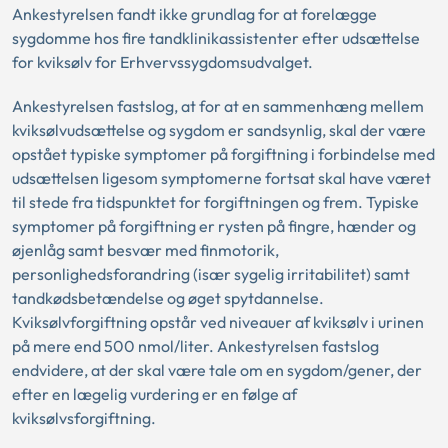
Ankestyrelsen fandt ikke grundlag for at forelægge
sygdomme hos fire tandklinikassistenter efter udsættelse
for kviksølv for Erhvervssygdomsudvalget.
Ankestyrelsen fastslog, at for at en sammenhæng mellem
kviksølvudsættelse og sygdom er sandsynlig, skal der være
opstået typiske symptomer på forgiftning i forbindelse med
udsættelsen ligesom symptomerne fortsat skal have været
til stede fra tidspunktet for forgiftningen og frem. Typiske
symptomer på forgiftning er rysten på fingre, hænder og
øjenlåg samt besvær med finmotorik,
personlighedsforandring (især sygelig irritabilitet) samt
tandkødsbetændelse og øget spytdannelse.
Kviksølvforgiftning opstår ved niveauer af kviksølv i urinen
på mere end 500 nmol/liter. Ankestyrelsen fastslog
endvidere, at der skal være tale om en sygdom/gener, der
efter en lægelig vurdering er en følge af
kviksølvsforgiftning.