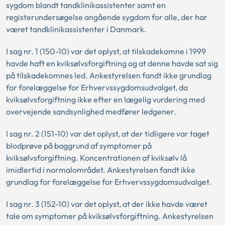
sygdom blandt tandklinikassistenter samt en
registerundersøgelse angående sygdom for alle, der har
været tandklinikassistenter i Danmark.
I sag nr. 1 (150-10) var det oplyst, at tilskadekomne i 1999
havde haft en kviksølvsforgiftning og at denne havde sat sig
på tilskadekomnes led. Ankestyrelsen fandt ikke grundlag
for forelæggelse for Erhvervssygdomsudvalget, da
kviksølvsforgiftning ikke efter en lægelig vurdering med
overvejende sandsynlighed medfører ledgener.
I sag nr. 2 (151-10) var det oplyst, at der tidligere var taget
blodprøve på baggrund af symptomer på
kviksølvsforgiftning. Koncentrationen af kviksølv lå
imidlertid i normalområdet. Ankestyrelsen fandt ikke
grundlag for forelæggelse for Erhvervssygdomsudvalget.
I sag nr. 3 (152-10) var det oplyst, at der ikke havde været
tale om symptomer på kviksølvsforgiftning. Ankestyrelsen