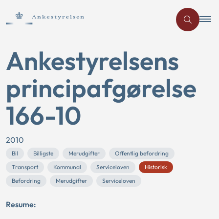
Ankestyrelsens
principafgørelse
166-10
2010
Bil
Billigste
Merudgifter
Offentlig befordring
Transport
Kommunal
Serviceloven
Historisk
Befordring
Merudgifter
Serviceloven
Resume: