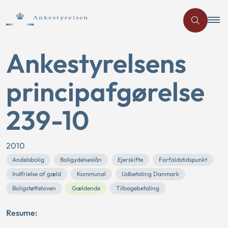
Ankestyrelsens
principafgørelse
239-10
2010
Andelsbolig
Boligydelseslån
Ejerskifte
Forfaldstidspunkt
Indfrielse af gæld
Kommunal
Udbetaling Danmark
Boligstøtteloven
Gældende
Tilbagebetaling
Resume: