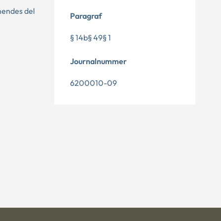
 hendes del
Paragraf
§ 14b§ 49§ 1
Journalnummer
6200010-09