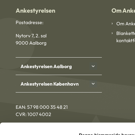
Ankestyrelsen
Om Anke
Postadresse:
Om Anke
Blankett
Nytorv 7, 2. sal
kontakt
9000 Aalborg
Ankestyrelsen Aalborg
Ankestyrelsen København
EAN: 57 98 000 35 48 21
CVR: 1007 4002
Denne hjemmeside bruger