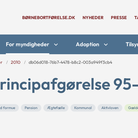
BØRNEBORTFØRELSE.DK
NYHEDER
PRESSE
T
For myndigheder
Adoption
Tilsy
er
2010
db06d018-76b7-4478-b8c2-003a949f3cb4
rincipafgørelse 95
id formue
Pension
Ægtefælle
Kommunal
Aktivloven
Gæld