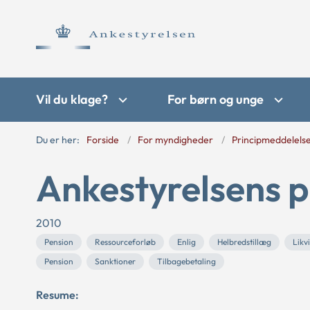
Vil du klage?
For børn og unge
Du er her:
Forside
For myndigheder
Principmeddelels
Ankestyrelsens p
2010
Pension
Ressourceforløb
Enlig
Helbredstillæg
Likv
Pension
Sanktioner
Tilbagebetaling
Resume: