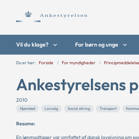
Vil du klage?
For børn og unge
Du er her:
Forside
For myndigheder
Principmeddelels
Ankestyrelsens p
2010
Hjemsted
Lovvalg
Social sikring
Transport
Kommu
Resume:
En lønmodtager var omfattet af dansk lovgivning om soci