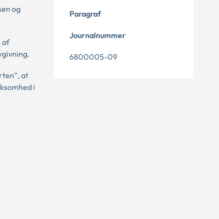
sen og
Paragraf
Journalnummer
 af
vgivning.
6800005-09
rten”, at
irksomhed i