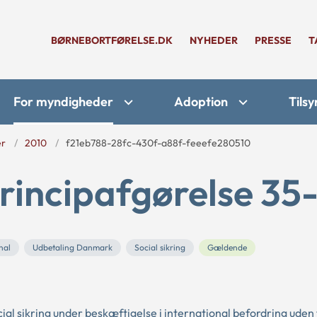
BØRNEBORTFØRELSE.DK
NYHEDER
PRESSE
T
For myndigheder
Adoption
Tilsy
er
2010
f21eb788-28fc-430f-a88f-feeefe280510
rincipafgørelse 35
nal
Udbetaling Danmark
Social sikring
Gældende
al sikring under beskæftigelse i international befordring uden 