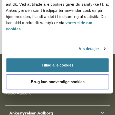
Paragraf
ast.dk. Ved at tillade alle cookies giver du samtykke til, at
Ankestyrelsen samt tredjeparter anvender cookies på
§ 100
hjemmesiden, blandt andet til indsamling af statistik. Du
kan altid ændre dit samtykke via
vores side om
Journalnummer
cookies
.
3500254-09
Vis detaljer
Ankestyrelsen
Tillad alle cookies
Postadresse:
Brug kun nødvendige cookies
Nytorv 7, 2. sal
9000 Aalborg
Ankestyrelsen Aalborg