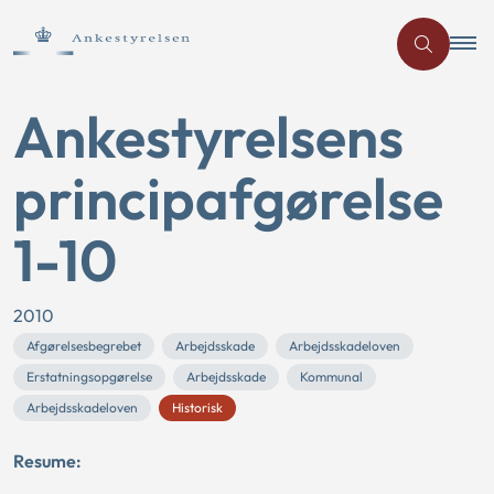
Ankestyrelsens
principafgørelse
1-10
2010
Afgørelsesbegrebet
Arbejdsskade
Arbejdsskadeloven
Erstatningsopgørelse
Arbejdsskade
Kommunal
Arbejdsskadeloven
Historisk
Resume: