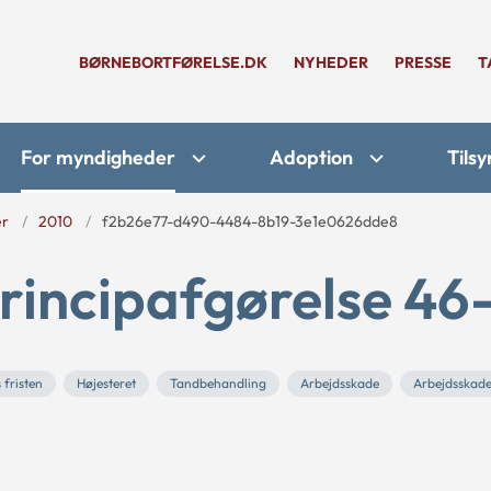
BØRNEBORTFØRELSE.DK
NYHEDER
PRESSE
T
For myndigheder
Adoption
Tilsy
er
2010
f2b26e77-d490-4484-8b19-3e1e0626dde8
rincipafgørelse 46
 fristen
Højesteret
Tandbehandling
Arbejdsskade
Arbejdsskad