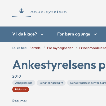
Vil du klage?
For børn og unge
Du er her:
Forside
For myndigheder
Principmeddelels
Ankestyrelsens p
2010
Arbejdsskade
Behandlingsudgift
Genoptagelse indenfor 5 års
Historisk
Resume: