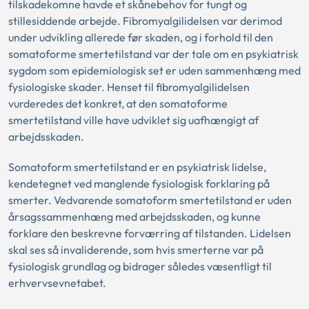
tilskadekomne havde et skånebehov for tungt og
stillesiddende arbejde. Fibromyalgilidelsen var derimod
under udvikling allerede før skaden, og i forhold til den
somatoforme smertetilstand var der tale om en psykiatrisk
sygdom som epidemiologisk set er uden sammenhæng med
fysiologiske skader. Henset til fibromyalgilidelsen
vurderedes det konkret, at den somatoforme
smertetilstand ville have udviklet sig uafhængigt af
arbejdsskaden.
Somatoform smertetilstand er en psykiatrisk lidelse,
kendetegnet ved manglende fysiologisk forklaring på
smerter. Vedvarende somatoform smertetilstand er uden
årsagssammenhæng med arbejdsskaden, og kunne
forklare den beskrevne forværring af tilstanden. Lidelsen
skal ses så invaliderende, som hvis smerterne var på
fysiologisk grundlag og bidrager således væsentligt til
erhvervsevnetabet.