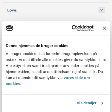
Love:
Afgørelse:
Begrundelsen for afgørelsen
Denne hjemmeside bruger cookies
Vi bruger cookies til at forbedre brugeroplevelsen på
ast.dk. Ved at tillade alle cookies giver du samtykke til, at
Ankestyrelsen samt tredjeparter anvender cookies på
Dato for underskrift
hjemmesiden, blandt andet til indsamling af statistik. Du
31.03.2010
kan altid ændre dit samtykke via
vores side om
cookies
.
Offentliggørelsesdato
10.07.2013
Vis detaljer
Paragraf