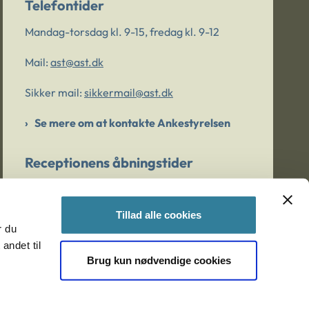
Telefontider
Mandag-torsdag kl. 9-15, fredag kl. 9-12
Mail:
ast@ast.dk
Sikker mail:
sikkermail@ast.dk
Se mere om at kontakte Ankestyrelsen
Receptionens åbningstider
Mandag-torsdag kl. 9-15, fredag kl. 9-13
Tillad alle cookies
r du
Er du bekymret for et barn/en ung?
andet til
Brug kun nødvendige cookies