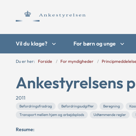
Vil du klage?
For børn og unge
Du er her:
Forside
For myndigheder
Principmeddelels
Ankestyrelsens pr
2011
Befordringsfradrag
Befordringsudgifter
Beregning
Kass
Transport mellem hjem og arbejdsplads
Udtømmende regler
Resume: