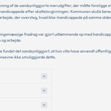
ng af de sandsynliggjorte merudgifter, der måtte foreligge e
r handicappede efter skattelovgivningen. Kommunen skulle ber
 arbejde, der oversteg, hvad ikke-handicappede på samme alder
igningsmæssige fradrag var gjort udtømmende op med handicap
 og arbejde.
 fundet det sandsynliggjort, at hun ville have anvendt offentlig
ionsevne ikke umuliggjorde dette.