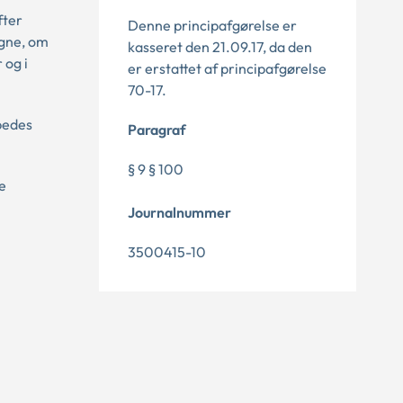
fter
Denne principafgørelse er
egne, om
kasseret den 21.09.17, da den
 og i
er erstattet af principafgørelse
70-17.
pedes
Paragraf
§ 9 § 100
e
Journalnummer
3500415-10