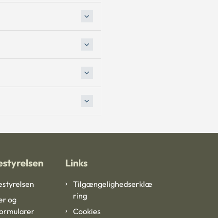
styrelsen
Links
styrelsen
Tilgængelighedserklæ
ring
er og
formularer
Cookies