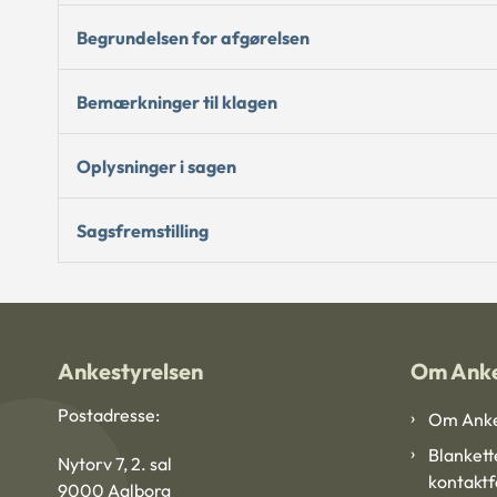
Begrundelsen for afgørelsen
Bemærkninger til klagen
Oplysninger i sagen
Sagsfremstilling
Ankestyrelsen
Om Anke
Postadresse:
Om Anke
Blankett
Nytorv 7, 2. sal
kontakt
9000 Aalborg