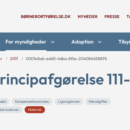
BØRNEBORTFØRELSE.DK
NYHEDER
PRESSE
T
For myndigheder
Adoption
Tilsy
er
2011
0001e8ab-edd0-4dba-8fbc-204084458895
incipafgørelse 111-
ebil
Kompensationsniveau
Ligningsloven
Merudgifter
Serviceloven
Historisk