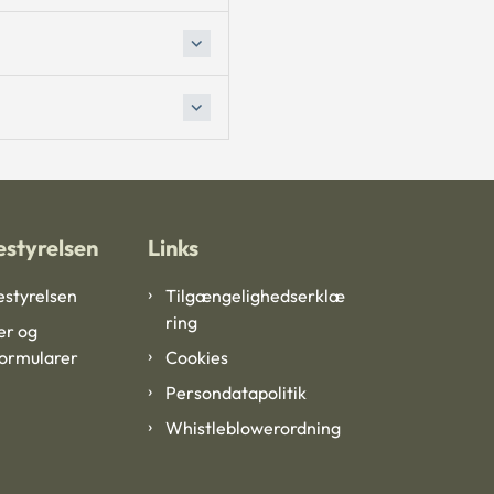
styrelsen
Links
styrelsen
Tilgængelighedserklæ
ring
er og
formularer
Cookies
Persondatapolitik
Whistleblowerordning