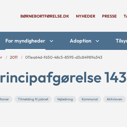
BØRNEBORTFØRELSE.DK
NYHEDER
PRESSE
T
For myndigheder
Adoption
Tilsy
er
2011
011ea64d-f650-48c5-8595-d3c84989a343
rincipafgørelse 143
tioner
Tilmelding til jobnet
Vejledning
Kommunal
Aktivloven