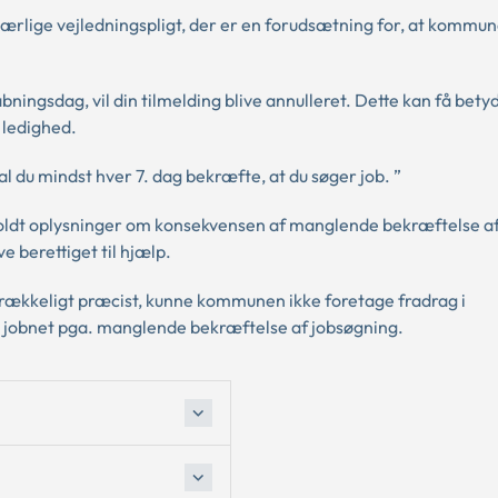
 særlige vejledningspligt, der er en forudsætning for, at kommu
ingsdag, vil din tilmelding blive annulleret. Dette kan få bety
f ledighed.
l du mindst hver 7. dag bekræfte, at du søger job. ”
deholdt oplysninger om konsekvensen af manglende bekræftelse a
 berettiget til hjælp.
rækkeligt præcist, kunne kommunen ikke foretage fradrag i
 jobnet pga. manglende bekræftelse af jobsøgning.