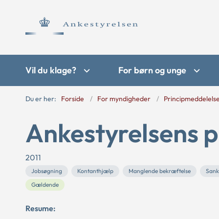
Vil du klage?
For børn og unge
Du er her:
Forside
For myndigheder
Principmeddelels
Ankestyrelsens p
2011
Jobsøgning
Kontanthjælp
Manglende bekræftelse
Sank
Gældende
Resume: