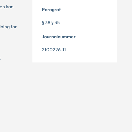
nen kan
Paragraf
§ 38 § 35
dning for
Journalnummer
2100226-11
f