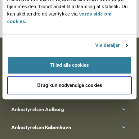
Journalnummer
hjemmesiden, blandt andet til indsamling af statistik. Du
kan altid ændre dit samtykke via
vores side om
3800088-10
cookies
.
Vis detaljer
Ankestyrelsen
Postadresse:
Tillad alle cookies
Nytorv 7, 2. sal
9000 Aalborg
Brug kun nødvendige cookies
Ankestyrelsen Aalborg
Ankestyrelsen København