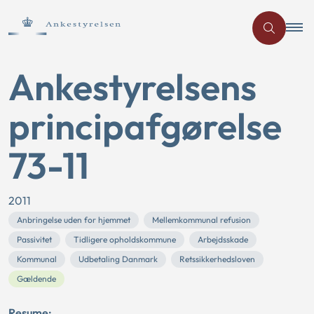
Ankestyrelsens
principafgørelse
73-11
2011
Anbringelse uden for hjemmet
Mellemkommunal refusion
Passivitet
Tidligere opholdskommune
Arbejdsskade
Kommunal
Udbetaling Danmark
Retssikkerhedsloven
Gældende
Resume: