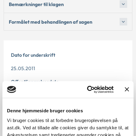
Bemærkninger til klagen
Formålet med behandlingen af sagen
Dato for underskrift
25.05.2011
Offentliggørelsesdato
10.07.2013
Paragraf
Denne hjemmeside bruger cookies
Vi bruger cookies til at forbedre brugeroplevelsen på
§ 9c § 9
ast.dk. Ved at tillade alle cookies giver du samtykke til, at
Ankestyrelsen samt tredjeparter anvender cookies på