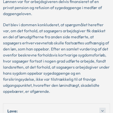
Lønnen var for arbejdsgiveren delvis finansieret af en
privat pension og refusion af sygedagpenge i medfør af
dagpengeloven.
Det blev i dommen konkluderet, at spørgsmålet herefter
var, om det forhold, at sagsøgers arbejdsgiver fik dækket
en del af lønudgifterne fra anden side medførte, at
sagsøgers erhvervsevnetab skulle fastsættes uafhængig af
den løn, som han oppebar. Efter en samlet vurdering af det
ovenfor beskrevne forholdsvis kortvarige sygdomsforløb,
hvor sagsøger fortsat i nogen grad udførte arbejde, fandt
landsretten, at det forhold, at sagsøgers arbejdsgiver under
hans sygdom oppebar sygedagpenge og en
forsikringsydelse, ikke var tilstrækkelig til at fravige
udgangspunktet, hvorefter den lønindtægt, skadelidte
oppebærer, er afgørende.
Love: