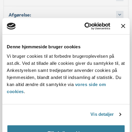
Afgørelse:
Bemærkninger til klagen
Denne hjemmeside bruger cookies
Vi bruger cookies til at forbedre brugeroplevelsen på
ast.dk. Ved at tillade alle cookies giver du samtykke til, at
Dato for underskrift
Ankestyrelsen samt tredjeparter anvender cookies på
31.05.2011
hjemmesiden, blandt andet til indsamling af statistik. Du
kan altid ændre dit samtykke via
vores side om
Offentliggørelsesdato
cookies
.
10.07.2013
Vis detaljer
Paragraf
§ 56 § 17