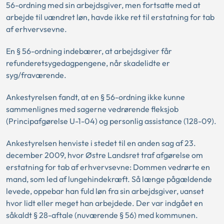
56-ordning med sin arbejdsgiver, men fortsatte med at
arbejde til uændret løn, havde ikke ret til erstatning for tab
af erhvervsevne.
En § 56-ordning indebærer, at arbejdsgiver får
refunderetsygedagpengene, når skadelidte er
syg/fraværende.
Ankestyrelsen fandt, at en § 56-ordning ikke kunne
sammenlignes med sagerne vedrørende fleksjob
(Principafgørelse U-1-04) og personlig assistance (128-09).
Ankestyrelsen henviste i stedet til en anden sag af 23.
december 2009, hvor Østre Landsret traf afgørelse om
erstatning for tab af erhvervsevne: Dommen vedrørte en
mand, som led af lungehindekræft. Så længe pågældende
levede, oppebar han fuld løn fra sin arbejdsgiver, uanset
hvor lidt eller meget han arbejdede. Der var indgået en
såkaldt § 28-aftale (nuværende § 56) med kommunen.