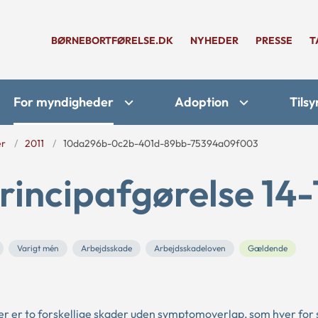
BØRNEBORTFØRELSE.DK
NYHEDER
PRESSE
T
For myndigheder
Adoption
Tilsy
er
2011
10da296b-0c2b-401d-89bb-75394a09f003
rincipafgørelse 14-
Varigt mén
Arbejdsskade
Arbejdsskadeloven
Gældende
 der er to forskellige skader uden symptomoverlap, som hver for 