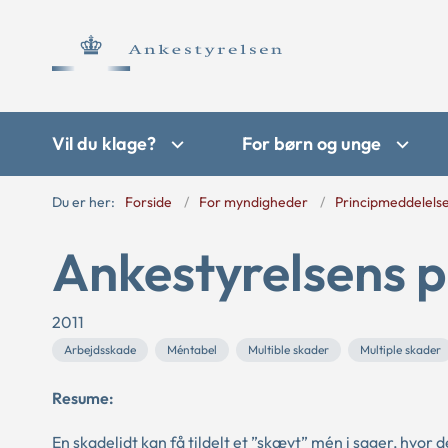
Vil du klage?
For børn og unge
Du er her:
Forside
For myndigheder
Principmeddelels
Ankestyrelsens p
2011
Arbejdsskade
Méntabel
Multible skader
Multiple skader
Resume:
En skadelidt kan få tildelt et ”skævt” mén i sager, hvor