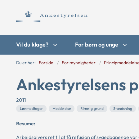
Vil du klage?
For børn og unge
Du er her:
Forside
For myndigheder
Principmeddelels
Ankestyrelsens p
2011
Lønmodtager
Meddelelse
Rimelig grund
Standsning
Resume:
Arbejdsgivers ret til at få refusion af sygedagpenge va