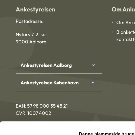
Ankestyrelsen
Om Anke
Postadresse:
Om Anke
Blankett
Nytorv 7, 2. sal
kontakt
9000 Aalborg
Ankestyrelsen Aalborg
Ankestyrelsen København
EAN: 57 98 000 35 48 21
CVR: 1007 4002
Denne hjemmeside bruger