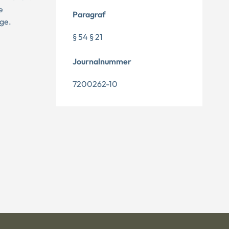
e
Paragraf
nge.
§ 54 § 21
Journalnummer
7200262-10