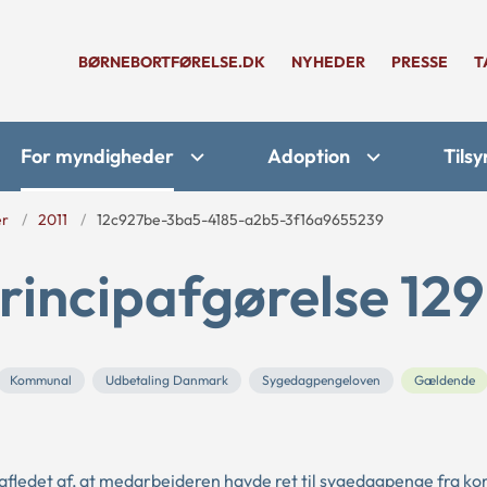
BØRNEBORTFØRELSE.DK
NYHEDER
PRESSE
T
For myndigheder
Adoption
Tilsy
er
2011
12c927be-3ba5-4185-a2b5-3f16a9655239
rincipafgørelse 129
Kommunal
Udbetaling Danmark
Sygedagpengeloven
Gældende
r afledet af, at medarbejderen havde ret til sygedagpenge fra 