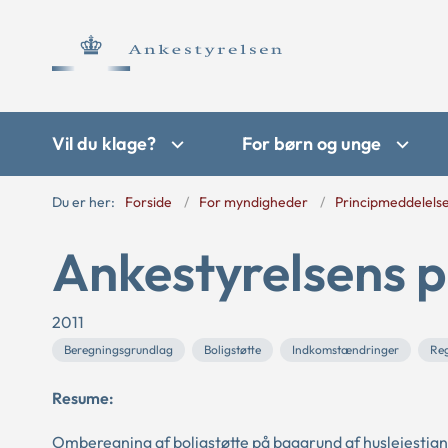
Vil du klage?
For børn og unge
Du er her:
Forside
For myndigheder
Principmeddelels
Ankestyrelsens p
2011
Beregningsgrundlag
Boligstøtte
Indkomstændringer
Reg
Resume:
Omberegning af boligstøtte på baggrund af huslejestigni