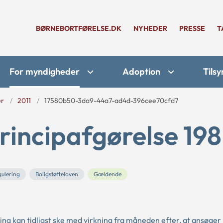
BØRNEBORTFØRELSE.DK
NYHEDER
PRESSE
T
For myndigheder
Adoption
Tilsy
er
2011
17580b50-3da9-44a7-ad4d-396cee70cfd7
rincipafgørelse 198
ulering
Boligstøtteloven
Gældende
ng kan tidligst ske med virkning fra måneden efter, at ansøger 