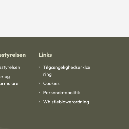
styrelsen
Links
styrelsen
Tilgængelighedserklæ
ring
er og
formularer
Cookies
Persondatapolitik
Whistleblowerordning