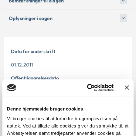
Bemærkninger til klagen
Oplysninger i sagen
Dato for underskrift
01.12.2011
Offentliggørelsesdato
10.07.2013
Paragraf
Denne hjemmeside bruger cookies
Vi bruger cookies til at forbedre brugeroplevelsen på
§ 128
ast.dk. Ved at tillade alle cookies giver du samtykke til, at
Ankestyrelsen samt tredjeparter anvender cookies på
Journalnummer