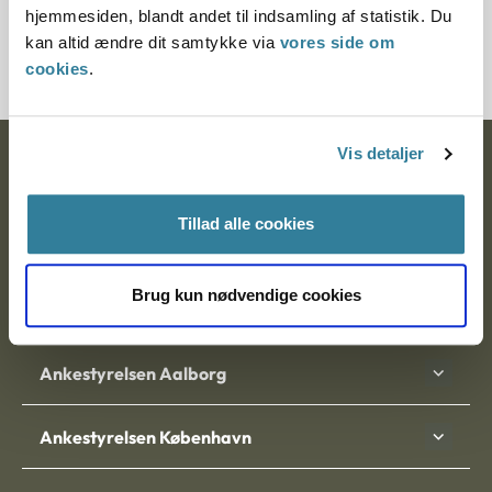
hjemmesiden, blandt andet til indsamling af statistik. Du
2100518-10
kan altid ændre dit samtykke via
vores side om
cookies
.
Vis detaljer
Ankestyrelsen
Postadresse:
Tillad alle cookies
Nytorv 7, 2. sal
9000 Aalborg
Brug kun nødvendige cookies
Ankestyrelsen Aalborg
Ankestyrelsen København