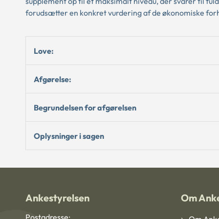
supplement op til et maksimalt niveau, der svarer til f
forudsætter en konkret vurdering af de økonomiske for
Love:
Afgørelse:
Begrundelsen for afgørelsen
Oplysninger i sagen
Ankestyrelsen
Om Anke
Postadresse: