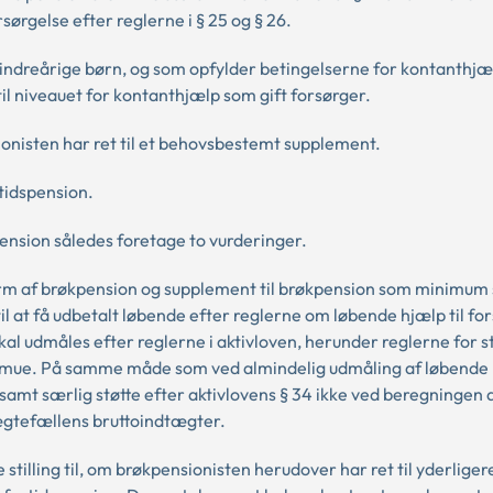
sørgelse efter reglerne i § 25 og § 26.
mindreårige børn, og som opfylder betingelserne for kontanthjæl
til niveauet for kontanthjælp som gift forsørger.
ionisten har ret til et behovsbestemt supplement.
tidspension.
nsion således foretage to vurderinger.
form af brøkpension og supplement til brøkpension som minimum 
til at få udbetalt løbende efter reglerne om løbende hjælp til for
kal udmåles efter reglerne i aktivloven, herunder reglerne for 
rmue. På samme måde som ved almindelig udmåling af løbende h
 samt særlig støtte efter aktivlovens § 34 ikke ved beregningen 
gtefællens bruttoindtægter.
illing til, om brøkpensionisten herudover har ret til yderliger