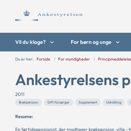
Vil du klage?
For børn og unge
Du er her:
Forside
For myndigheder
Principmeddelels
Ankestyrelsens p
2011
Brøkpension
Gift forsørger
Supplement
Udmåling
Resume:
En førtidspensionist, der modtager brøkpension, ville - h