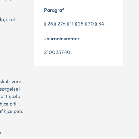
Paragraf
p, skal
§ 26 § 27a § 11 § 25 § 30 § 34
Journalnummer
2100257-10
skal svare
sørgelse i
starthjælp
jælp til
af hjælpen.
e