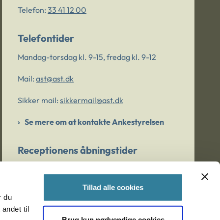
Telefon:
33 41 12 00
Telefontider
Mandag-torsdag kl. 9-15, fredag kl. 9-12
Mail:
ast@ast.dk
Sikker mail:
sikkermail@ast.dk
Se mere om at kontakte Ankestyrelsen
Receptionens åbningstider
Mandag-torsdag kl. 9-15, fredag kl. 9-13
Tillad alle cookies
r du
Er du bekymret for et barn/en ung?
andet til
Brug kun nødvendige cookies