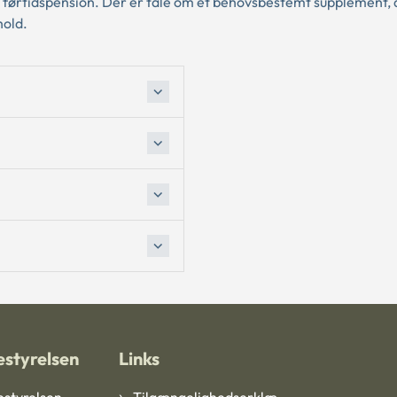
uld førtidspension. Der er tale om et behovsbestemt supplement, 
hold.
styrelsen
Links