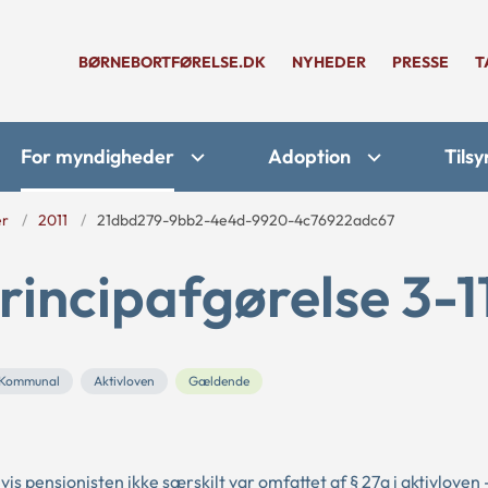
BØRNEBORTFØRELSE.DK
NYHEDER
PRESSE
T
For myndigheder
Adoption
Tilsy
er
2011
21dbd279-9bb2-4e4d-9920-4c76922adc67
rincipafgørelse 3-1
Kommunal
Aktivloven
Gældende
vis pensionisten ikke særskilt var omfattet af § 27a i aktivloven 