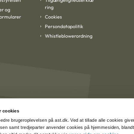
styrelsen
Tilgængelighedserklæ
ring
er og
formularer
Cookies
Persondatapolitik
Whistleblowerordning
 cookies
rbedre brugeroplevelsen på ast.dk. Ved at tillade alle cookies give
lsen samt tredjeparter anvender cookies på hjemmesiden, blandt 