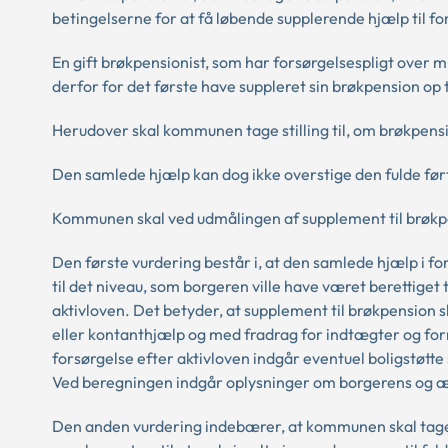
betingelserne for at få løbende supplerende hjælp til for
En gift brøkpensionist, som har forsørgelsespligt over 
derfor for det første have suppleret sin brøkpension op 
Herudover skal kommunen tage stilling til, om brøkpens
Den samlede hjælp kan dog ikke overstige den fulde før
Kommunen skal ved udmålingen af supplement til brøkpe
Den første vurdering består i, at den samlede hjælp i 
til det niveau, som borgeren ville have været berettiget 
aktivloven. Det betyder, at supplement til brøkpension s
eller kontanthjælp og med fradrag for indtægter og fo
forsørgelse efter aktivloven indgår eventuel boligstøtte
Ved beregningen indgår oplysninger om borgerens og æ
Den anden vurdering indebærer, at kommunen skal tage st